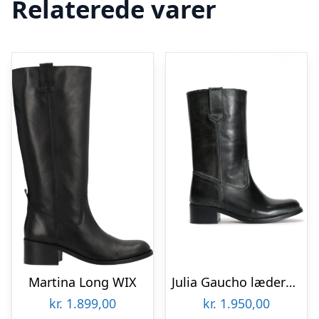
Relaterede varer
Martina Long WIX
Julia Gaucho læderstøvler – Black
kr.
1.899,00
kr.
1.950,00