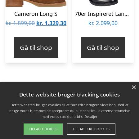
Cameron Long S
70er Inspireret Langskaftet Læderstøvlet
Den
Den
kr.
1.899,00
kr.
1.329,30
kr.
2.099,00
oprindelige
aktuelle
pris
pris
Gå til shop
Gå til shop
var:
er:
kr. 1.899,00.
kr. 1.329,30.
×
Varekategorier
Dette website bruger tracking cookies
Produkter
Dette websted bruger cookies til at forbedre brugeroplevelsen. Ved at
bruge vores hjemmeside accepterer du alle cookies i overensstemmelse
med vores cookiepolitik.
Detaljer
Copyright 2026 - Pilanto Aps
TILLAD COOKIES
TILLAD IKKE COOKIES
Forside
Om / kontakt
Blog
Betingelser