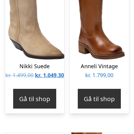
Nikki Suede
Anneli Vintage
Den
Den
kr.
1.499,00
kr.
1.049,30
kr.
1.799,00
oprindelige
aktuelle
pris
pris
Gå til shop
Gå til shop
var:
er:
kr. 1.499,00.
kr. 1.049,30.