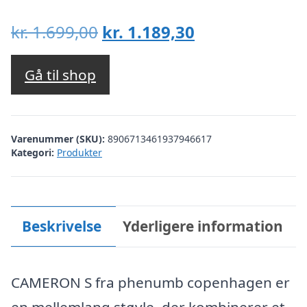
Den
Den
kr.
1.699,00
kr.
1.189,30
oprindelige
aktuelle
pris
pris
Gå til shop
var:
er:
kr. 1.699,00.
kr. 1.189,30.
Varenummer (SKU):
8906713461937946617
Kategori:
Produkter
Beskrivelse
Yderligere information
CAMERON S fra phenumb copenhagen er